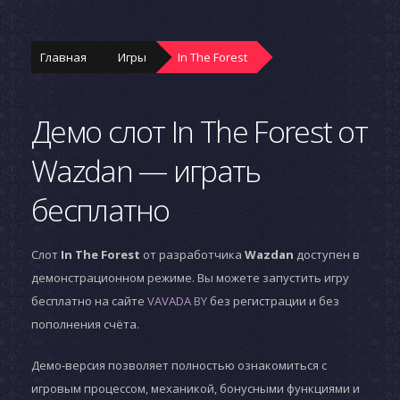
Главная
Игры
In The Forest
Демо слот In The Forest от
Wazdan — играть
бесплатно
Слот
In The Forest
от разработчика
Wazdan
доступен в
демонстрационном режиме. Вы можете запустить игру
бесплатно на сайте
VAVADA BY
без регистрации и без
пополнения счёта.
Демо-версия позволяет полностью ознакомиться с
игровым процессом, механикой, бонусными функциями и