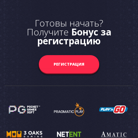
Готовы начать?
Получите
Бонус за
регистрацию
РЕГИСТРАЦИЯ