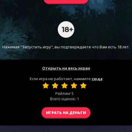
Нажимая "Запустить игру", вы подтверждаете что Вам есть 18 лет.
Открыть на весь экран
Если игра не работает, нажмите
сюда
Рейтинг
5
Всего оценок:
1
ИГРАТЬ НА ДЕНЬГИ