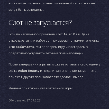
носят исключительно ознакомительный характер и не
могут быть выведены.
Слот не запускается?
Если по каким-либо причинам слот
Asian Beauty
не
открывается или работает некорректно, нажмите кнопку
«Не работает»
. Мы проверим игру и постараемся
оперативно устранить технические неполадки.
После завершения игры вы можете оставить свою оценку
слота
Asian Beauty
и поделиться впечатлениями — это
поможет другим пользователям сделать выбор.
Желаем приятной и увлекательной игры!
Обновлено:
27.09.2024