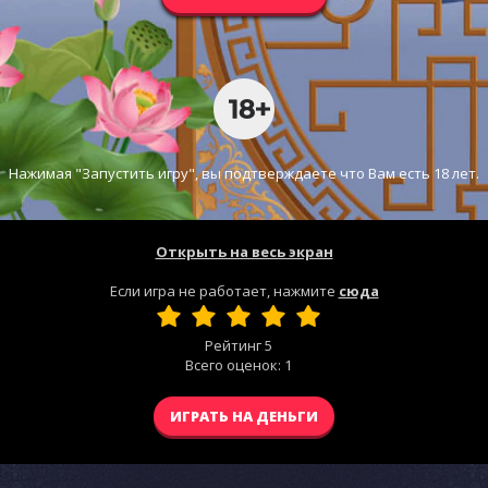
Нажимая "Запустить игру", вы подтверждаете что Вам есть 18 лет.
Открыть на весь экран
Если игра не работает, нажмите
сюда
Рейтинг
5
Всего оценок:
1
ИГРАТЬ НА ДЕНЬГИ