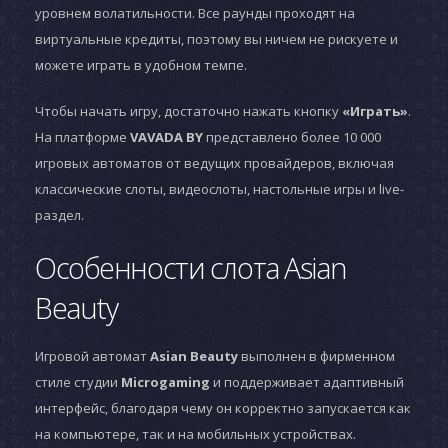
уровнем волатильности. Все раунды проходят на
виртуальные кредиты, поэтому вы ничем не рискуете и
можете играть в удобном темпе.
Чтобы начать игру, достаточно нажать кнопку
«Играть»
.
На платформе
VAVADA BY
представлено более 10 000
игровых автоматов от ведущих провайдеров, включая
классические слоты, видеослоты, настольные игры и live-
раздел.
Особенности слота Asian
Beauty
Игровой автомат
Asian Beauty
выполнен в фирменном
стиле студии
Microgaming
и поддерживает адаптивный
интерфейс, благодаря чему он корректно запускается как
на компьютере, так и на мобильных устройствах.