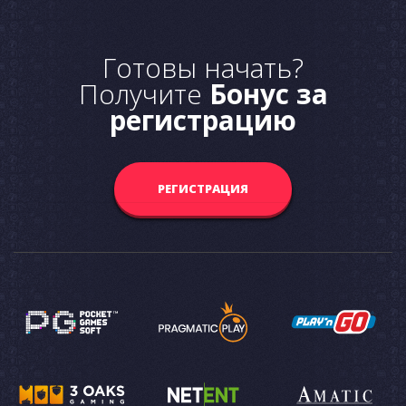
Готовы начать?
Получите
Бонус за
регистрацию
РЕГИСТРАЦИЯ