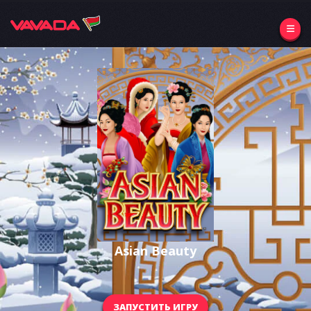
Asian Beauty
ЗАПУСТИТЬ ИГРУ