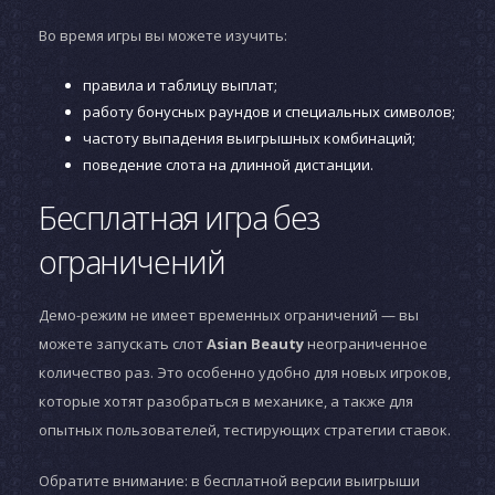
Во время игры вы можете изучить:
правила и таблицу выплат;
работу бонусных раундов и специальных символов;
частоту выпадения выигрышных комбинаций;
поведение слота на длинной дистанции.
Бесплатная игра без
ограничений
Демо-режим не имеет временных ограничений — вы
можете запускать слот
Asian Beauty
неограниченное
количество раз. Это особенно удобно для новых игроков,
которые хотят разобраться в механике, а также для
опытных пользователей, тестирующих стратегии ставок.
Обратите внимание: в бесплатной версии выигрыши