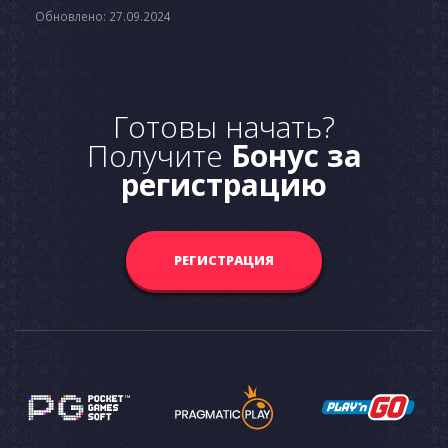
Обновлено:
27.09.2024
Готовы начать?
Получите
Бонус за
регистрацию
РЕГИСТРАЦИЯ