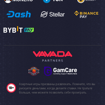
Азартные игры призваны развлекать. Помните, что вы
рискуете деньгами, когда делаете ставки. Не тратьте
больше, чем можете позволить себе проиграть.