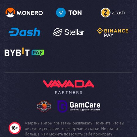
Азартные игры призваны развлекать. Помните, что вы
рискуете деньгами, когда делаете ставки. Не тратьте
больше, чем можете позволить себе проиграть.