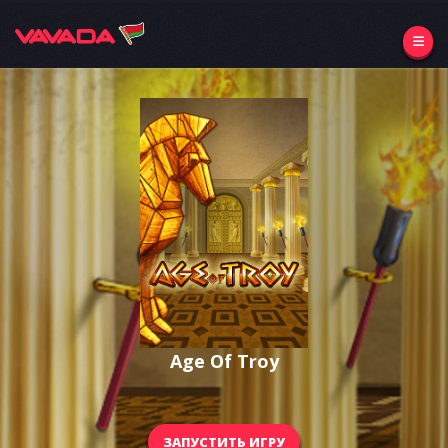
Age Of Troy
ЗАПУСТИТЬ ИГРУ