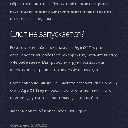
Обратите внимание: в бесплатной версии выигрыши
носят исключительно ознакомительный характер и не
могут быть выведены.
Слот не запускается?
Если по каким-либо причинам слот
Age Of Troy
не
открывается или работает некорректно, нажмите кнопку
«Не работает»
. Мы проверим игру и постараемся
оперативно устранить технические неполадки.
После завершения игры вы можете оставить свою оценку
слота
Age Of Troy
и поделиться впечатлениями — это
поможет другим пользователям сделать выбор.
Желаем приятной и увлекательной игры!
Обновлено:
27.09.2024