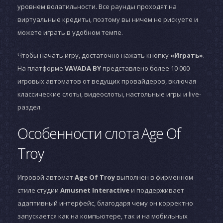
уровнем волатильности. Все раунды проходят на
виртуальные кредиты, поэтому вы ничем не рискуете и
можете играть в удобном темпе.
Чтобы начать игру, достаточно нажать кнопку
«Играть»
.
На платформе
VAVADA BY
представлено более 10 000
игровых автоматов от ведущих провайдеров, включая
классические слоты, видеослоты, настольные игры и live-
раздел.
Особенности слота Age Of
Troy
Игровой автомат
Age Of Troy
выполнен в фирменном
стиле студии
Amusnet Interactive
и поддерживает
адаптивный интерфейс, благодаря чему он корректно
запускается как на компьютере, так и на мобильных