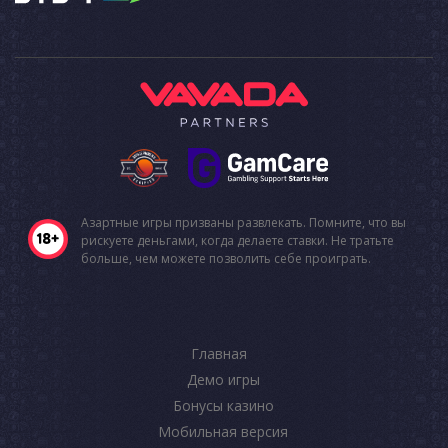
Азартные игры призваны развлекать. Помните, что вы
рискуете деньгами, когда делаете ставки. Не тратьте
больше, чем можете позволить себе проиграть.
Главная
Демо игры
Бонусы казино
Мобильная версия