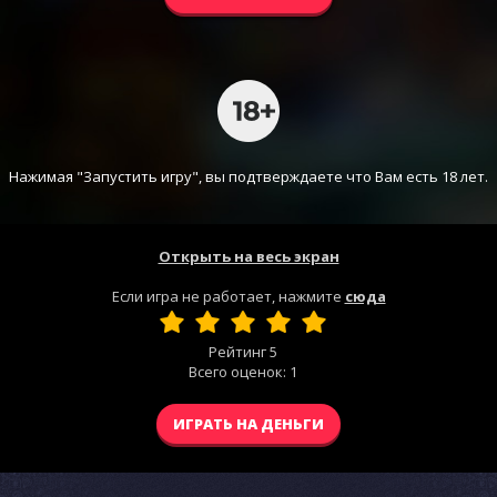
Нажимая "Запустить игру", вы подтверждаете что Вам есть 18 лет.
Открыть на весь экран
Если игра не работает, нажмите
сюда
Рейтинг
5
Всего оценок:
1
ИГРАТЬ НА ДЕНЬГИ