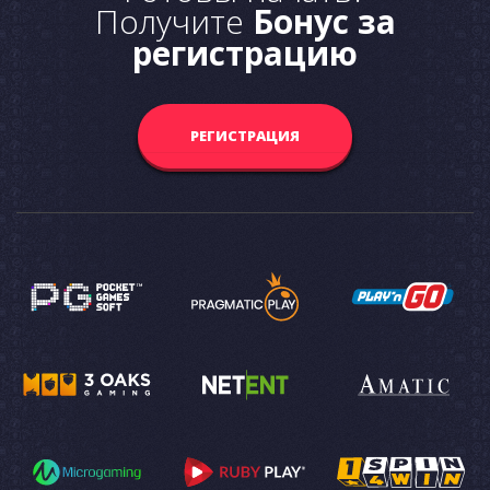
Получите
Бонус за
регистрацию
РЕГИСТРАЦИЯ