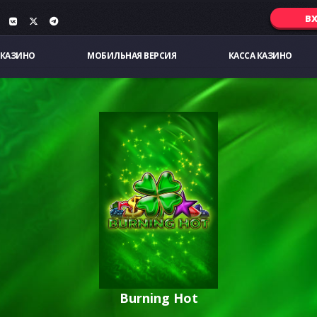
В
 КАЗИНО
МОБИЛЬНАЯ ВЕРСИЯ
КАССА КАЗИНО
Burning Hot