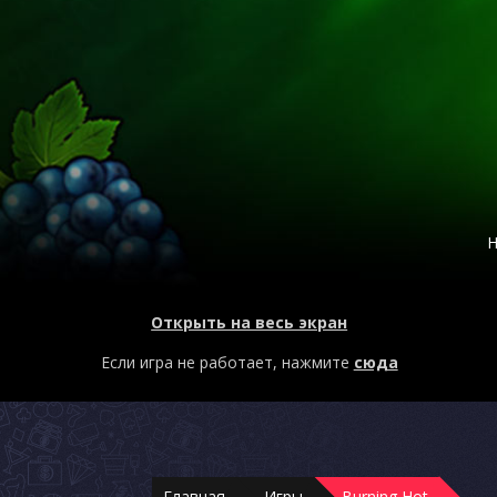
Н
Открыть на весь экран
Если игра не работает, нажмите
сюда
Главная
Игры
Burning Hot