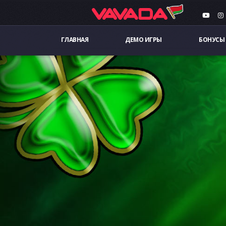
ГЛАВНАЯ
ДЕМО ИГРЫ
БОНУСЫ