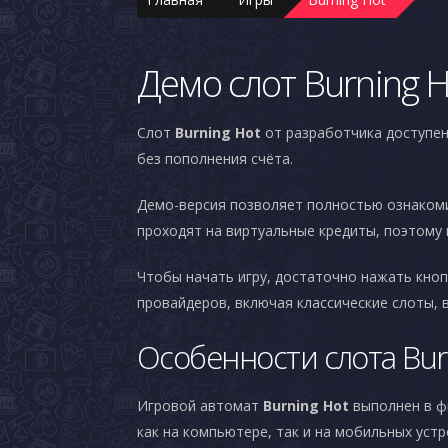
Демо слот Burning 
Слот
Burning Hot
от разработчика
доступен
без пополнения счёта.
Демо-версия позволяет полностью ознакоми
проходят на виртуальные кредиты, поэтому 
Чтобы начать игру, достаточно нажать кно
провайдеров, включая классические слоты, в
Особенности слота Bur
Игровой автомат
Burning Hot
выполнен в ф
как на компьютере, так и на мобильных устр