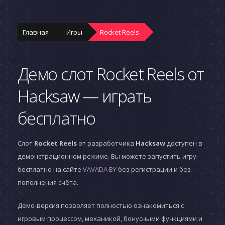
Главная
Игры
Rocket Reels
Демо слот Rocket Reels от
Hacksaw — играть
бесплатно
Слот
Rocket Reels
от разработчика
Hacksaw
доступен в
демонстрационном режиме. Вы можете запустить игру
бесплатно на сайте
VAVADA BY
без регистрации и без
пополнения счёта.
Демо-версия позволяет полностью ознакомиться с
игровым процессом, механикой, бонусными функциями и