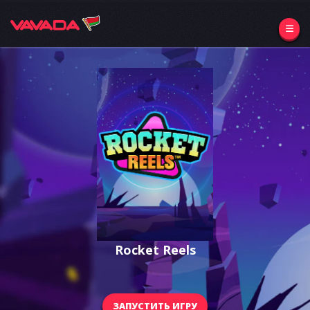
Rocket Reels
ЗАПУСТИТЬ ИГРУ