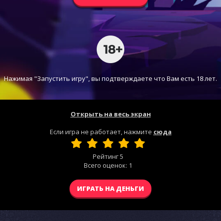
Нажимая "Запустить игру", вы подтверждаете что Вам есть 18 лет.
Открыть на весь экран
Если игра не работает, нажмите
сюда
Рейтинг
5
Всего оценок:
1
ИГРАТЬ НА ДЕНЬГИ