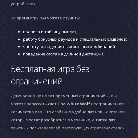
устройствах.
Во время игры вы можете изучить:
правила и таблицу выплат;
работу бонусных раундов и специальных символов;
частоту выпадения выигрышных комбинаций;
поведение слота на длинной дистанции.
Бесплатная игра без
ограничений
Демо-режим не имеет временных ограничений — вы
можете запускать слот
The White Wolf
неограниченное
количество раз. Это особенно удобно для новых игроков,
которые хотят разобраться в механике, а также для
опытных пользователей, тестирующих стратегии ставок.