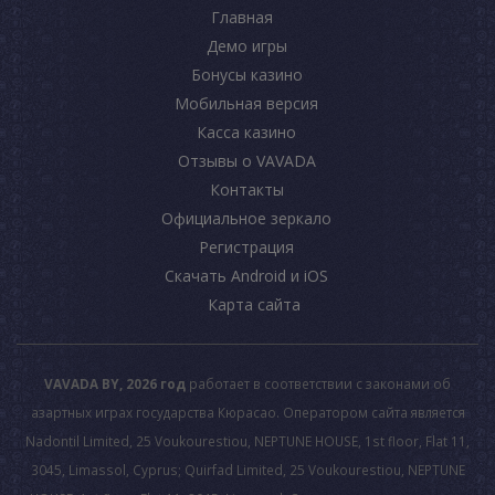
Главная
Демо игры
Бонусы казино
Мобильная версия
Касса казино
Отзывы о VAVADA
Контакты
Официальное зеркало
Регистрация
Скачать Android и iOS
Карта сайта
VAVADA BY, 2026 год
работает в соответствии с законами об
азартных играх государства Кюрасао. Оператором сайта является
Nadontil Limited, 25 Voukourestiou, NEPTUNE HOUSE, 1st floor, Flat 11,
3045, Limassol, Cyprus; Quirfad Limited, 25 Voukourestiou, NEPTUNE