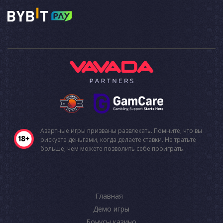
Азартные игры призваны развлекать. Помните, что вы
рискуете деньгами, когда делаете ставки. Не тратьте
больше, чем можете позволить себе проиграть.
Главная
Демо игры
Бонусы казино