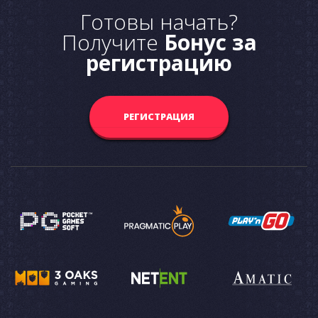
Готовы начать?
Получите
Бонус за
регистрацию
РЕГИСТРАЦИЯ