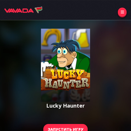
Lucky Haunter
ЗАПУСТИТЬ ИГРУ