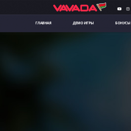
ГЛАВНАЯ
ДЕМО ИГРЫ
БОНУСЫ