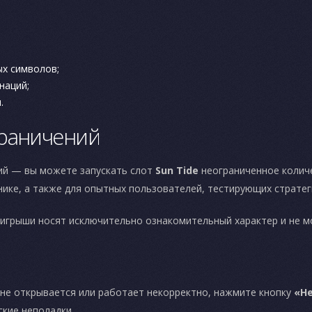
ых символов;
наций;
.
граничений
ий — вы можете запускать слот
Sun Tide
неограниченное количе
нике, а также для опытных пользователей, тестирующих стратег
ыигрыши носят исключительно ознакомительный характер и не м
не открывается или работает некорректно, нажмите кнопку
«Н
кие неполадки.