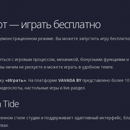
 от — играть бесплатно
демонстрационном режиме. Вы можете запустить игру бесплатн
ться с игровым процессом, механикой, бонусными функциями и 
вы ничем не рискуете и можете играть в удобном темпе.
пку
«Играть»
. На платформе
VAVADA BY
представлено более 10
идеослоты, настольные игры и live-раздел.
 Tide
енном стиле студии
и поддерживает адаптивный интерфейс, бла
твах.