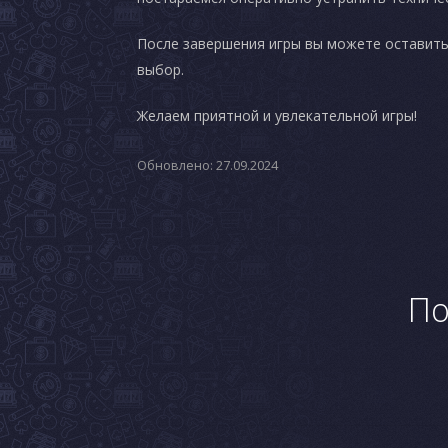
После завершения игры вы можете оставить
выбор.
Желаем приятной и увлекательной игры!
Обновлено:
27.09.2024
По