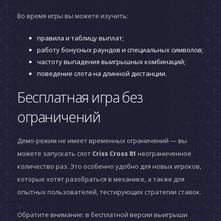
Во время игры вы можете изучить:
правила и таблицу выплат;
работу бонусных раундов и специальных символов;
частоту выпадения выигрышных комбинаций;
поведение слота на длинной дистанции.
Бесплатная игра без
ограничений
Демо-режим не имеет временных ограничений — вы
можете запускать слот
Criss Cross 81
неограниченное
количество раз. Это особенно удобно для новых игроков,
которые хотят разобраться в механике, а также для
опытных пользователей, тестирующих стратегии ставок.
Обратите внимание: в бесплатной версии выигрыши