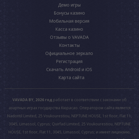
Демо игры
Бонусы казино
Мобильная версия
Касса казино
Отзывы о VAVADA
Контакты
Официальное зеркало
Регистрация
Скачать Android и iOS
Карта сайта
VAVADA BY, 2026 год
работает в соответствии с законами об
азартных играх государства Кюрасао. Оператором сайта является
Nadontil Limited, 25 Voukourestiou, NEPTUNE HOUSE, 1st floor, Flat 11,
3045, Limassol, Cyprus; Quirfad Limited, 25 Voukourestiou, NEPTUNE
HOUSE, 1st floor, Flat 11, 3045, Limassol, Cyprus; и имеет лицензию,