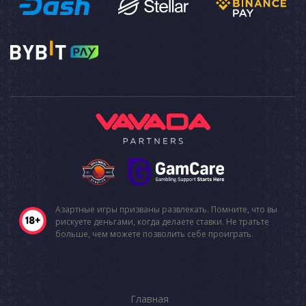
Азартные игры призваны развлекать. Помните, что вы
рискуете деньгами, когда делаете ставки. Не тратьте
больше, чем можете позволить себе проиграть.
Главная