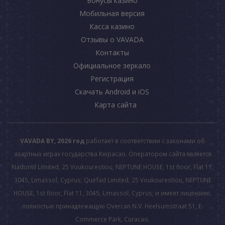
Бонусы казино
Мобильная версия
Касса казино
Отзывы о VAVADA
Контакты
Официальное зеркало
Регистрация
Скачать Android и iOS
Карта сайта
VAVADA BY, 2026 год
работает в соответствии с законами об
азартных играх государства Кюрасао. Оператором сайта является
Nadontil Limited, 25 Voukourestiou, NEPTUNE HOUSE, 1st floor, Flat 11,
3045, Limassol, Cyprus; Quirfad Limited, 25 Voukourestiou, NEPTUNE
HOUSE, 1st floor, Flat 11, 3045, Limassol, Cyprus; и имеет лицензию,
полностью принадлежащую Overcan N.V. Heelsumstraat 51, E-
Commerce Park, Curacao.