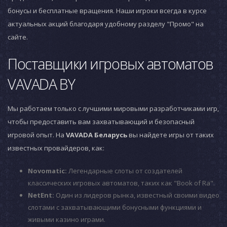
бонусы и бесплатные вращения. Наши игроки всегда в курсе
актуальных акций благодаря удобному разделу "Промо" на
сайте.
Поставщики игровых автоматов
VAVADA BY
Мы работаем только с лучшими мировыми разработчиками игр,
чтобы предоставить вам захватывающий и безопасный
игровой опыт. На
VAVADA Беларусь
вы найдете игры от таких
известных провайдеров, как:
Novomatic:
Легендарные слоты от создателей
классических игровых автоматов, таких как "Book of Ra".
NetEnt:
Один из лидеров рынка, известный своими видео
слотами с захватывающими бонусными функциями и
живыми казино играми.