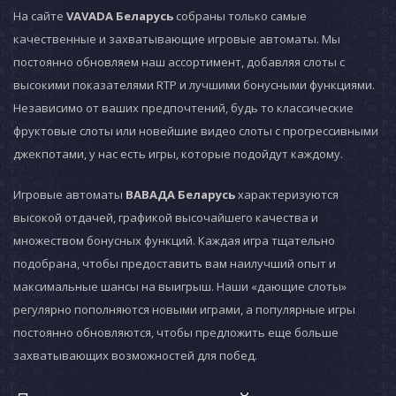
На сайте
VAVADA Беларусь
собраны только самые
качественные и захватывающие игровые автоматы. Мы
постоянно обновляем наш ассортимент, добавляя слоты с
высокими показателями RTP и лучшими бонусными функциями.
Независимо от ваших предпочтений, будь то классические
фруктовые слоты или новейшие видео слоты с прогрессивными
джекпотами, у нас есть игры, которые подойдут каждому.
Игровые автоматы
ВАВАДА Беларусь
характеризуются
высокой отдачей, графикой высочайшего качества и
множеством бонусных функций. Каждая игра тщательно
подобрана, чтобы предоставить вам наилучший опыт и
максимальные шансы на выигрыш. Наши «дающие слоты»
регулярно пополняются новыми играми, а популярные игры
постоянно обновляются, чтобы предложить еще больше
захватывающих возможностей для побед.