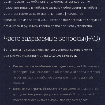
адаптирован под мобильные телефоны и планшеты, что
позволяет играть в любимые слоты в любое время и в любом
месте. Вы также можете скачать наше официальное
приложение для Android и iOS, которое предоставляет доступ ко
всем играм и функциям казино прямо с вашего устройства.
Часто задаваемые вопросы (FAQ)
Вот ответы на самые популярные вопросы, которые могут
возникнуть у вас при игре на
VAVADA Беларусь
:
Какие слоты наиболее выгодны сегодня?
Вы можете
проверить наш ежедневно обновляемый рейтинг слотов,
чтобы выбрать наиболее выгодные игры на данный
момент.
Можно ли играть бесплатно?
Да, демо-версии слотов
доступны без регистрации и вложений. Это отличный
способ познакомиться с игрой, прежде чем делать