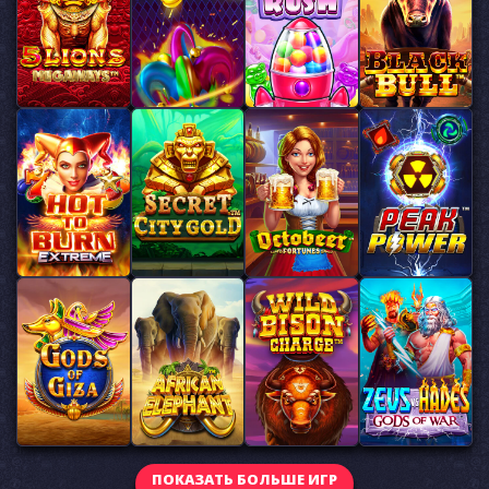
ПОКАЗАТЬ БОЛЬШЕ ИГР