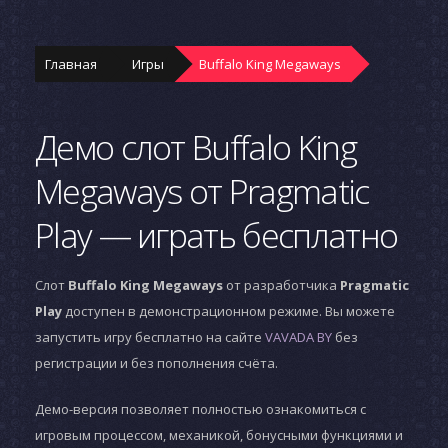
Главная
Игры
Buffalo King Megaways
Демо слот Buffalo King
Megaways от Pragmatic
Play — играть бесплатно
Слот
Buffalo King Megaways
от разработчика
Pragmatic
Play
доступен в демонстрационном режиме. Вы можете
запустить игру бесплатно на сайте
VAVADA BY
без
регистрации и без пополнения счёта.
Демо-версия позволяет полностью ознакомиться с
игровым процессом, механикой, бонусными функциями и