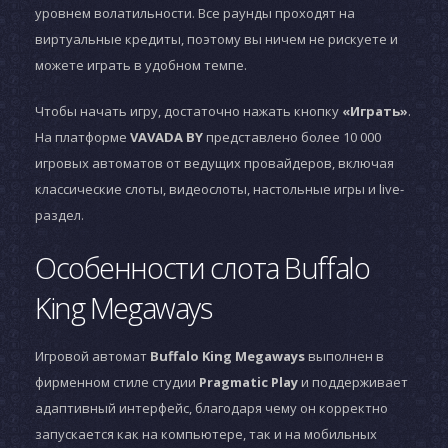
уровнем волатильности. Все раунды проходят на
виртуальные кредиты, поэтому вы ничем не рискуете и
можете играть в удобном темпе.
Чтобы начать игру, достаточно нажать кнопку
«Играть»
.
На платформе
VAVADA BY
представлено более 10 000
игровых автоматов от ведущих провайдеров, включая
классические слоты, видеослоты, настольные игры и live-
раздел.
Особенности слота Buffalo
King Megaways
Игровой автомат
Buffalo King Megaways
выполнен в
фирменном стиле студии
Pragmatic Play
и поддерживает
адаптивный интерфейс, благодаря чему он корректно
запускается как на компьютере, так и на мобильных