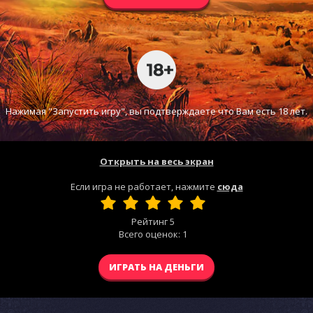
Нажимая "Запустить игру", вы подтверждаете что Вам есть 18 лет.
Открыть на весь экран
Если игра не работает, нажмите
сюда
Рейтинг
5
Всего оценок:
1
ИГРАТЬ НА ДЕНЬГИ