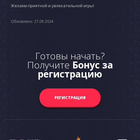
Желаем приятной и увлекательной игры!
Обновлено:
27.09.2024
Готовы начать?
Получите
Бонус за
регистрацию
РЕГИСТРАЦИЯ