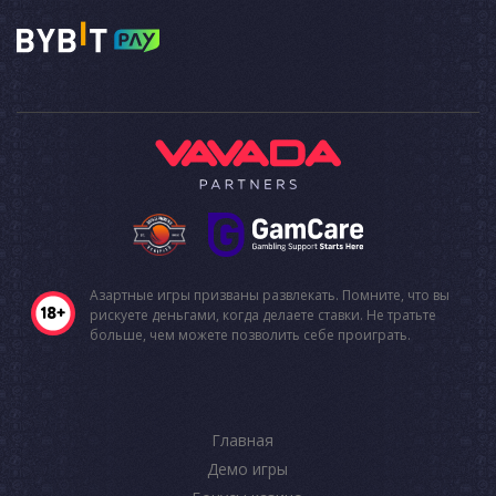
Азартные игры призваны развлекать. Помните, что вы
рискуете деньгами, когда делаете ставки. Не тратьте
больше, чем можете позволить себе проиграть.
Главная
Демо игры