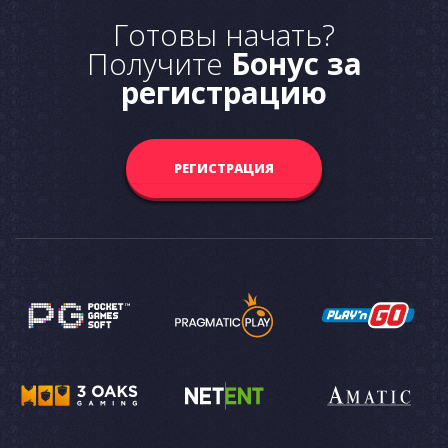
Готовы начать?
Получите
Бонус за
регистрацию
РЕГИСТРАЦИЯ