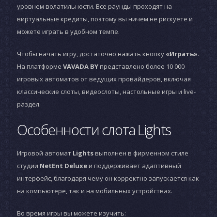
уровнем волатильности. Все раунды проходят на
виртуальные кредиты, поэтому вы ничем не рискуете и
можете играть в удобном темпе.
Чтобы начать игру, достаточно нажать кнопку
«Играть»
.
На платформе
VAVADA BY
представлено более 10 000
игровых автоматов от ведущих провайдеров, включая
классические слоты, видеослоты, настольные игры и live-
раздел.
Особенности слота Lights
Игровой автомат
Lights
выполнен в фирменном стиле
студии
NetEnt Deluxe
и поддерживает адаптивный
интерфейс, благодаря чему он корректно запускается как
на компьютере, так и на мобильных устройствах.
Во время игры вы можете изучить: