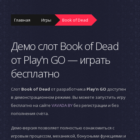
Главная
Игры
Book of Dead
Демо слот Book of Dead
от Play'n GO — играть
бесплатно
Слот
Book of Dead
от разработчика
Play'n GO
доступен
в демонстрационном режиме. Вы можете запустить игру
бесплатно на сайте
VAVADA BY
без регистрации и без
пополнения счёта.
Демо-версия позволяет полностью ознакомиться с
игровым процессом, механикой, бонусными функциями и