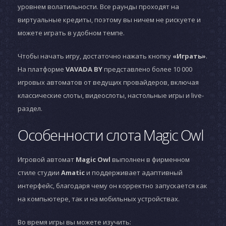
уровнем волатильности. Все раунды проходят на
виртуальные кредиты, поэтому вы ничем не рискуете и
можете играть в удобном темпе.
Чтобы начать игру, достаточно нажать кнопку
«Играть»
.
На платформе
VAVADA BY
представлено более 10 000
игровых автоматов от ведущих провайдеров, включая
классические слоты, видеослоты, настольные игры и live-
раздел.
Особенности слота Magic Owl
Игровой автомат
Magic Owl
выполнен в фирменном
стиле студии
Amatic
и поддерживает адаптивный
интерфейс, благодаря чему он корректно запускается как
на компьютере, так и на мобильных устройствах.
Во время игры вы можете изучить: