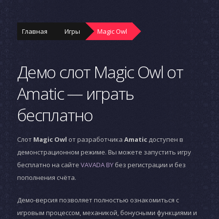
Главная
Игры
Magic Owl
Демо слот Magic Owl от
Amatic — играть
бесплатно
Слот
Magic Owl
от разработчика
Amatic
доступен в
демонстрационном режиме. Вы можете запустить игру
бесплатно на сайте
VAVADA BY
без регистрации и без
пополнения счёта.
Демо-версия позволяет полностью ознакомиться с
игровым процессом, механикой, бонусными функциями и