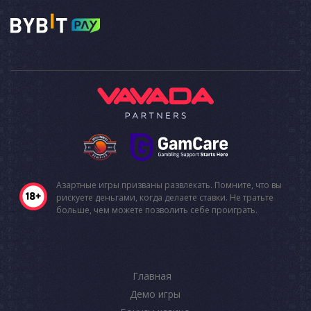
Азартные игры призваны развлекать. Помните, что вы
рискуете деньгами, когда делаете ставки. Не тратьте
больше, чем можете позволить себе проиграть.
Главная
Демо игры