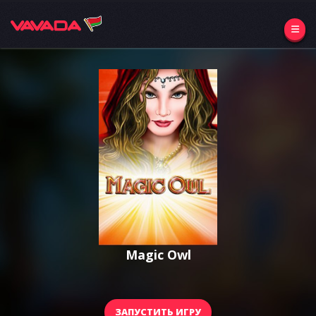
Magic Owl
ЗАПУСТИТЬ ИГРУ