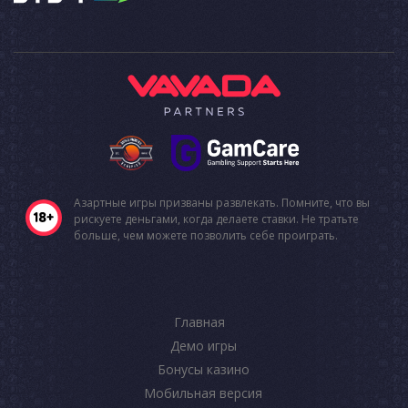
Азартные игры призваны развлекать. Помните, что вы
рискуете деньгами, когда делаете ставки. Не тратьте
больше, чем можете позволить себе проиграть.
Главная
Демо игры
Бонусы казино
Мобильная версия