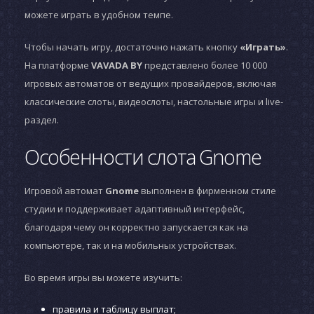
можете играть в удобном темпе.
Чтобы начать игру, достаточно нажать кнопку
«Играть»
.
На платформе
VAVADA BY
представлено более 10 000
игровых автоматов от ведущих провайдеров, включая
классические слоты, видеослоты, настольные игры и live-
раздел.
Особенности слота Gnome
Игровой автомат
Gnome
выполнен в фирменном стиле
студии
и поддерживает адаптивный интерфейс,
благодаря чему он корректно запускается как на
компьютере, так и на мобильных устройствах.
Во время игры вы можете изучить:
правила и таблицу выплат;