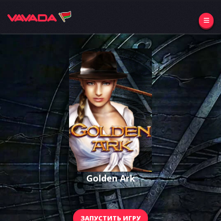
Golden Ark
ЗАПУСТИТЬ ИГРУ