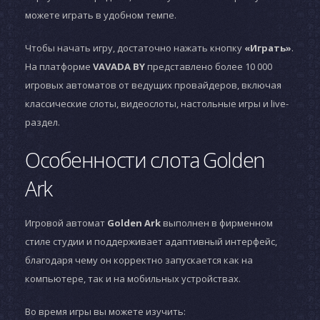
можете играть в удобном темпе.
Чтобы начать игру, достаточно нажать кнопку
«Играть»
.
На платформе
VAVADA BY
представлено более 10 000
игровых автоматов от ведущих провайдеров, включая
классические слоты, видеослоты, настольные игры и live-
раздел.
Особенности слота Golden
Ark
Игровой автомат
Golden Ark
выполнен в фирменном
стиле студии
и поддерживает адаптивный интерфейс,
благодаря чему он корректно запускается как на
компьютере, так и на мобильных устройствах.
Во время игры вы можете изучить: