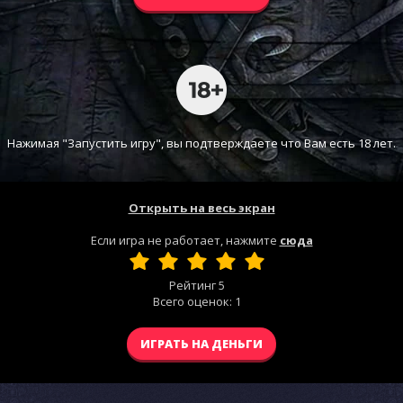
Нажимая "Запустить игру", вы подтверждаете что Вам есть 18 лет.
Открыть на весь экран
Если игра не работает, нажмите
сюда
Рейтинг
5
Всего оценок:
1
ИГРАТЬ НА ДЕНЬГИ