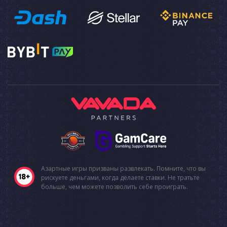
Азартные игры призваны развлекать. Помните, что вы
рискуете деньгами, когда делаете ставки. Не тратьте
больше, чем можете позволить себе проиграть.