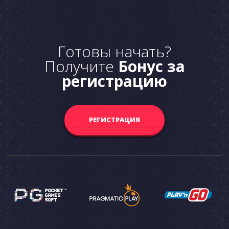
Готовы начать?
Получите
Бонус за
регистрацию
РЕГИСТРАЦИЯ