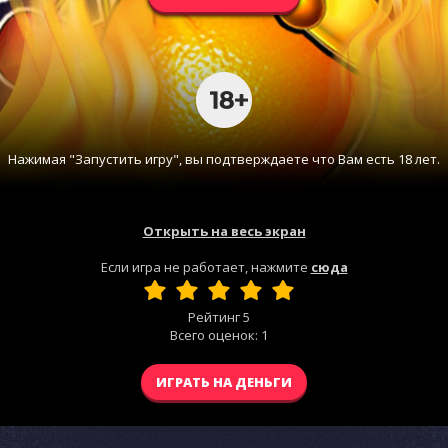
Нажимая "Запустить игру", вы подтверждаете что Вам есть 18 лет.
Открыть на весь экран
Если игра не работает, нажмите
сюда
Рейтинг
5
Всего оценок:
1
ИГРАТЬ НА ДЕНЬГИ