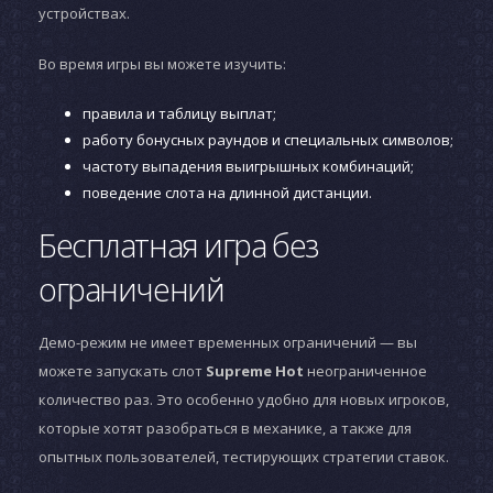
устройствах.
Во время игры вы можете изучить:
правила и таблицу выплат;
работу бонусных раундов и специальных символов;
частоту выпадения выигрышных комбинаций;
поведение слота на длинной дистанции.
Бесплатная игра без
ограничений
Демо-режим не имеет временных ограничений — вы
можете запускать слот
Supreme Hot
неограниченное
количество раз. Это особенно удобно для новых игроков,
которые хотят разобраться в механике, а также для
опытных пользователей, тестирующих стратегии ставок.