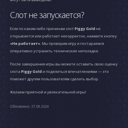
Слот не запускается?
Если по каким-либо причинам слот
Piggy Gold
не
открывается или работает некорректно, нажмите кнопку
«Не работает»
. Мы проверим игру и постараемся
оперативно устранить технические неполадки.
После завершения игры вы можете оставить свою оценку
слота
Piggy Gold
и поделиться впечатлениями — это
поможет другим пользователям сделать выбор.
Желаем приятной и увлекательной игры!
Обновлено:
27.09.2024