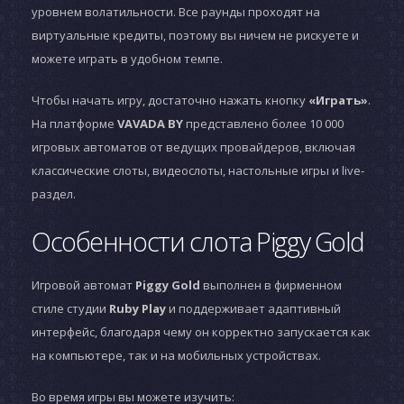
уровнем волатильности. Все раунды проходят на
виртуальные кредиты, поэтому вы ничем не рискуете и
можете играть в удобном темпе.
Чтобы начать игру, достаточно нажать кнопку
«Играть»
.
На платформе
VAVADA BY
представлено более 10 000
игровых автоматов от ведущих провайдеров, включая
классические слоты, видеослоты, настольные игры и live-
раздел.
Особенности слота Piggy Gold
Игровой автомат
Piggy Gold
выполнен в фирменном
стиле студии
Ruby Play
и поддерживает адаптивный
интерфейс, благодаря чему он корректно запускается как
на компьютере, так и на мобильных устройствах.
Во время игры вы можете изучить: