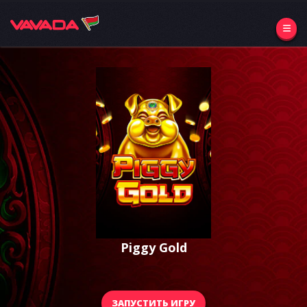
Piggy Gold
ЗАПУСТИТЬ ИГРУ