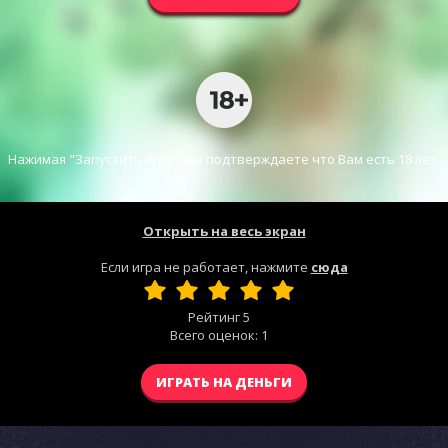
Нажимая "Запустить игру", вы подтверждаете что Вам есть 18 лет.
Открыть на весь экран
Если игра не работает, нажмите
сюда
Рейтинг
5
Всего оценок:
1
ИГРАТЬ НА ДЕНЬГИ