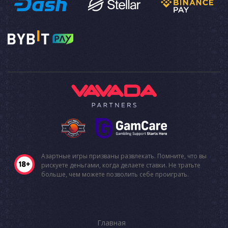
Азартные игры призваны развлекать. Помните, что вы
рискуете деньгами, когда делаете ставки. Не тратьте
больше, чем можете позволить себе проиграть.
Главная