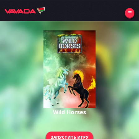
Wild Horses
ЗАПУСТИТЬ ИГРУ