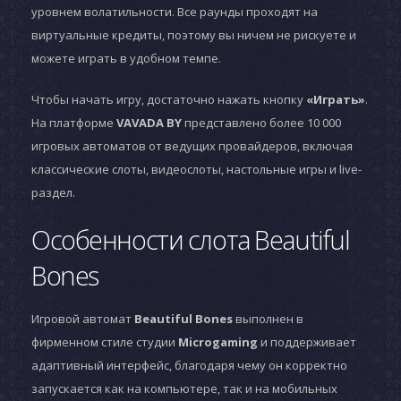
уровнем волатильности. Все раунды проходят на
виртуальные кредиты, поэтому вы ничем не рискуете и
можете играть в удобном темпе.
Чтобы начать игру, достаточно нажать кнопку
«Играть»
.
На платформе
VAVADA BY
представлено более 10 000
игровых автоматов от ведущих провайдеров, включая
классические слоты, видеослоты, настольные игры и live-
раздел.
Особенности слота Beautiful
Bones
Игровой автомат
Beautiful Bones
выполнен в
фирменном стиле студии
Microgaming
и поддерживает
адаптивный интерфейс, благодаря чему он корректно
запускается как на компьютере, так и на мобильных