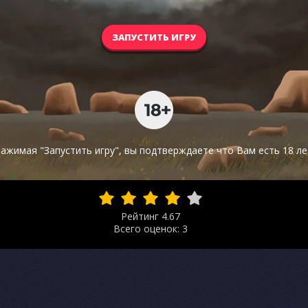
ЗАПУСТИТЬ ИГРУ
ажимая "Запустить игру", вы подтверждаете что Вам есть 18 ле
Рейтинг
4.67
Всего оценок:
3