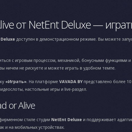
live от NetEnt Deluxe — игра
 Deluxe
доступен в демонстрационном режиме. Вы можете запус
ться с игровым процессом, механикой, бонусными функциями и 
вы ничем не рискуете и можете играть в удобном темпе.
пку
«Играть»
. На платформе
VAVADA BY
представлено более 10
идеослоты, настольные игры и live-раздел.
 or Alive
фирменном стиле студии
NetEnt Deluxe
и поддерживает адапти
ак и на мобильных устройствах.