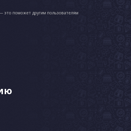
— это поможет другим пользователям
цию