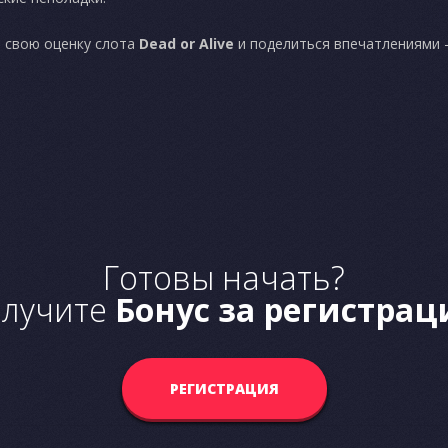
 свою оценку слота
Dead or Alive
и поделиться впечатлениями 
Готовы начать?
лучите
Бонус за регистра
РЕГИСТРАЦИЯ