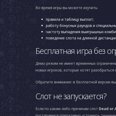
Во время игры вы можете изучить:
правила и таблицу выплат;
работу бонусных раундов и специальн
частоту выпадения выигрышных комби
поведение слота на длинной дистанции
Бесплатная игра без о
Демо-режим не имеет временных ограничен
новых игроков, которые хотят разобраться 
Обратите внимание: в бесплатной версии в
Слот не запускается?
Если по каким-либо причинам слот
Dead or A
постараемся оперативно устранить техничес