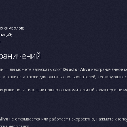
ых символов;
наций;
.
граничений
ий — вы можете запускать слот
Dead or Alive
неограниченное к
в механике, а также для опытных пользователей, тестирующих с
ыигрыши носят исключительно ознакомительный характер и не м
live
не открывается или работает некорректно, нажмите кнопк
кие неполадки.