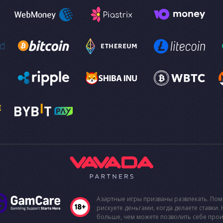
Азартные игры призваны развлекать. Помн
рискуете деньгами, когда делаете ставки. 
больше, чем можете позволить себе прои