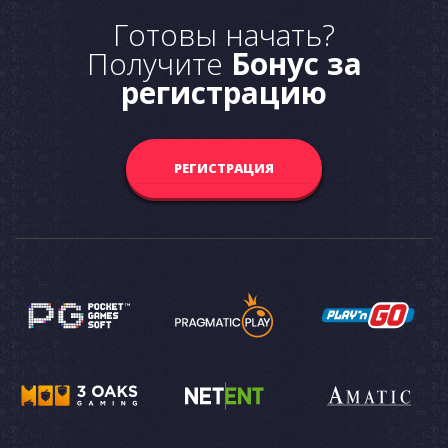
Готовы начать?
Получите
Бонус за
регистрацию
РЕГИСТРАЦИЯ