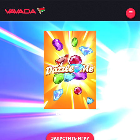
Dazzle Me
ЗАПУСТИТЬ ИГРУ