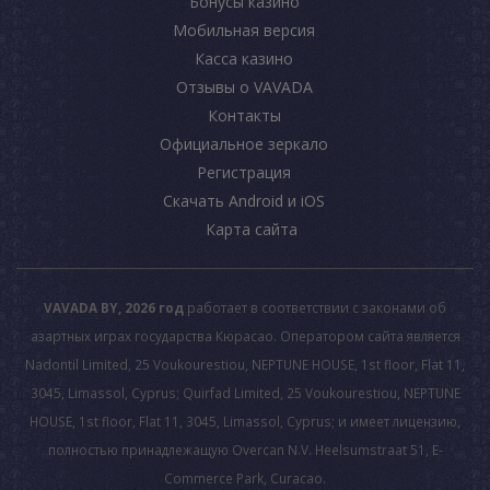
Бонусы казино
Мобильная версия
Касса казино
Отзывы о VAVADA
Контакты
Официальное зеркало
Регистрация
Скачать Android и iOS
Карта сайта
VAVADA BY, 2026 год
работает в соответствии с законами об
азартных играх государства Кюрасао. Оператором сайта является
Nadontil Limited, 25 Voukourestiou, NEPTUNE HOUSE, 1st floor, Flat 11,
3045, Limassol, Cyprus; Quirfad Limited, 25 Voukourestiou, NEPTUNE
HOUSE, 1st floor, Flat 11, 3045, Limassol, Cyprus; и имеет лицензию,
полностью принадлежащую Overcan N.V. Heelsumstraat 51, E-
Commerce Park, Curacao.