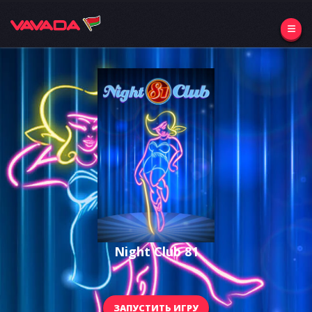
Night Club 81
ЗАПУСТИТЬ ИГРУ