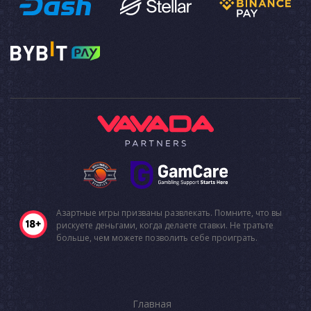
Азартные игры призваны развлекать. Помните, что вы
рискуете деньгами, когда делаете ставки. Не тратьте
больше, чем можете позволить себе проиграть.
Главная