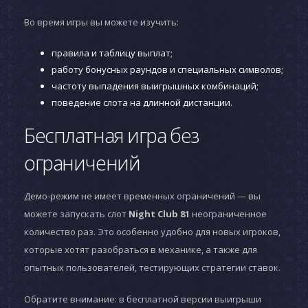
Во время игры вы можете изучить:
правила и таблицу выплат;
работу бонусных раундов и специальных символов;
частоту выпадения выигрышных комбинаций;
поведение слота на длинной дистанции.
Бесплатная игра без
ограничений
Демо-режим не имеет временных ограничений — вы
можете запускать слот
Night Club 81
неограниченное
количество раз. Это особенно удобно для новых игроков,
которые хотят разобраться в механике, а также для
опытных пользователей, тестирующих стратегии ставок.
Обратите внимание: в бесплатной версии выигрыши