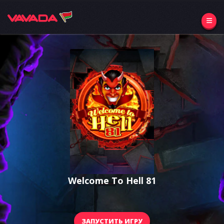
Welcome To Hell 81
ЗАПУСТИТЬ ИГРУ