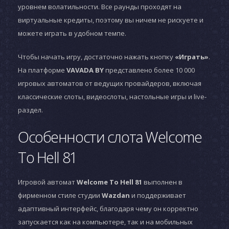
уровнем волатильности. Все раунды проходят на
виртуальные кредиты, поэтому вы ничем не рискуете и
можете играть в удобном темпе.
Чтобы начать игру, достаточно нажать кнопку
«Играть»
.
На платформе
VAVADA BY
представлено более 10 000
игровых автоматов от ведущих провайдеров, включая
классические слоты, видеослоты, настольные игры и live-
раздел.
Особенности слота Welcome
To Hell 81
Игровой автомат
Welcome To Hell 81
выполнен в
фирменном стиле студии
Wazdan
и поддерживает
адаптивный интерфейс, благодаря чему он корректно
запускается как на компьютере, так и на мобильных