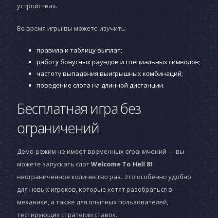
устройствах.
Во время игры вы можете изучить:
правила и таблицу выплат;
работу бонусных раундов и специальных символов;
частоту выпадения выигрышных комбинаций;
поведение слота на длинной дистанции.
Бесплатная игра без
ограничений
Демо-режим не имеет временных ограничений — вы
можете запускать слот
Welcome To Hell 81
неограниченное количество раз. Это особенно удобно
для новых игроков, которые хотят разобраться в
механике, а также для опытных пользователей,
тестирующих стратегии ставок.