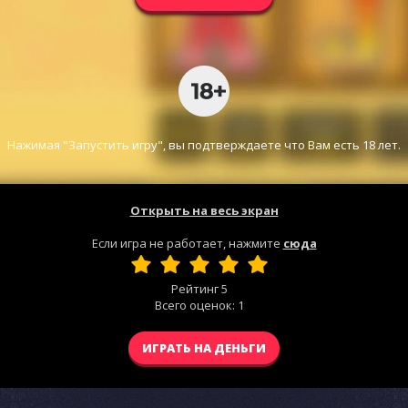
Нажимая "Запустить игру", вы подтверждаете что Вам есть 18 лет.
Открыть на весь экран
Если игра не работает, нажмите
сюда
Рейтинг
5
Всего оценок:
1
ИГРАТЬ НА ДЕНЬГИ