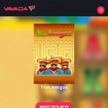
Tres Amigos
ЗАПУСТИТЬ ИГРУ