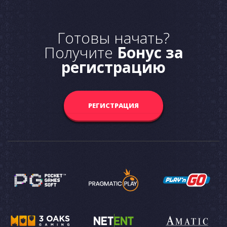
Готовы начать?
Получите
Бонус за
регистрацию
РЕГИСТРАЦИЯ