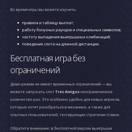
Во время игры вы можете изучить:
правила и таблицу выплат;
работу бонусных раундов и специальных символов;
частоту выпадения выигрышных комбинаций;
поведение слота на длинной дистанции.
Бесплатная игра без
ограничений
Демо-режим не имеет временных ограничений — вы
можете запускать слот
Tres Amigos
неограниченное
количество раз. Это особенно удобно для новых игроков,
которые хотят разобраться в механике, а также для
опытных пользователей, тестирующих стратегии ставок.
Обратите внимание: в бесплатной версии выигрыши