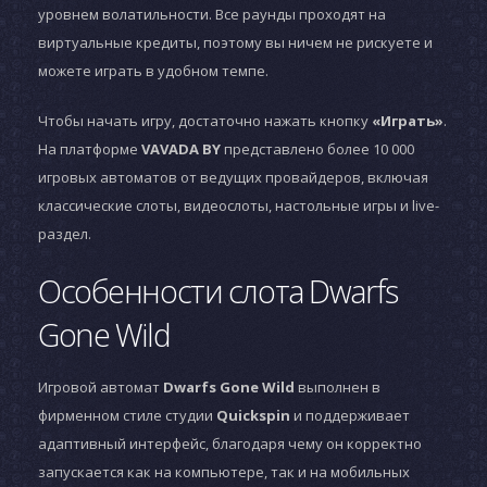
уровнем волатильности. Все раунды проходят на
виртуальные кредиты, поэтому вы ничем не рискуете и
можете играть в удобном темпе.
Чтобы начать игру, достаточно нажать кнопку
«Играть»
.
На платформе
VAVADA BY
представлено более 10 000
игровых автоматов от ведущих провайдеров, включая
классические слоты, видеослоты, настольные игры и live-
раздел.
Особенности слота Dwarfs
Gone Wild
Игровой автомат
Dwarfs Gone Wild
выполнен в
фирменном стиле студии
Quickspin
и поддерживает
адаптивный интерфейс, благодаря чему он корректно
запускается как на компьютере, так и на мобильных