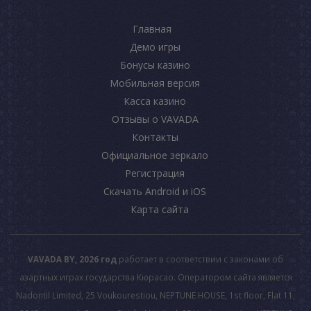
Главная
Демо игры
Бонусы казино
Мобильная версия
Касса казино
Отзывы о VAVADA
Контакты
Официальное зеркало
Регистрация
Скачать Android и iOS
Карта сайта
VAVADA BY, 2026 год
работает в соответствии с законами об
азартных играх государства Кюрасао. Оператором сайта является
Nadontil Limited, 25 Voukourestiou, NEPTUNE HOUSE, 1st floor, Flat 11,