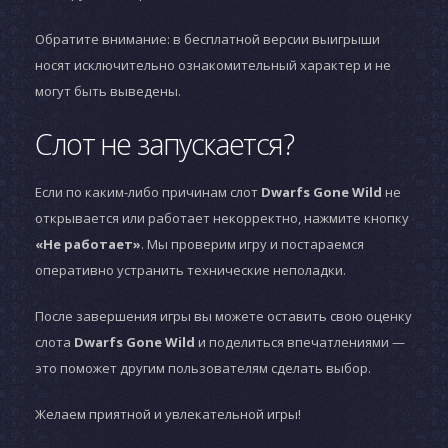
Обратите внимание: в бесплатной версии выигрыши
носят исключительно ознакомительный характер и не
могут быть выведены.
Слот не запускается?
Если по каким-либо причинам слот
Dwarfs Gone Wild
не
открывается или работает некорректно, нажмите кнопку
«Не работает»
. Мы проверим игру и постараемся
оперативно устранить технические неполадки.
После завершения игры вы можете оставить свою оценку
слота
Dwarfs Gone Wild
и поделиться впечатлениями —
это поможет другим пользователям сделать выбор.
Желаем приятной и увлекательной игры!