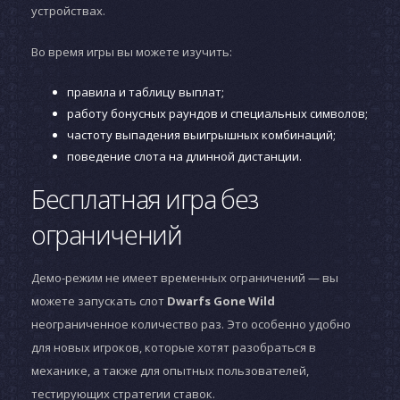
устройствах.
Во время игры вы можете изучить:
правила и таблицу выплат;
работу бонусных раундов и специальных символов;
частоту выпадения выигрышных комбинаций;
поведение слота на длинной дистанции.
Бесплатная игра без
ограничений
Демо-режим не имеет временных ограничений — вы
можете запускать слот
Dwarfs Gone Wild
неограниченное количество раз. Это особенно удобно
для новых игроков, которые хотят разобраться в
механике, а также для опытных пользователей,
тестирующих стратегии ставок.