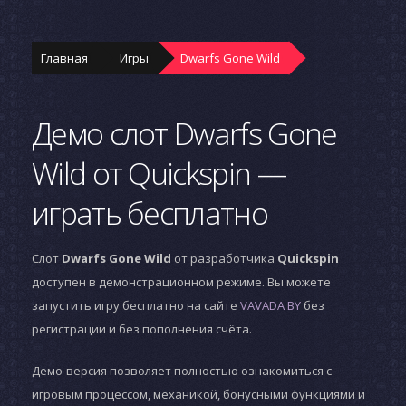
Главная
Игры
Dwarfs Gone Wild
Демо слот Dwarfs Gone
Wild от Quickspin —
играть бесплатно
Слот
Dwarfs Gone Wild
от разработчика
Quickspin
доступен в демонстрационном режиме. Вы можете
запустить игру бесплатно на сайте
VAVADA BY
без
регистрации и без пополнения счёта.
Демо-версия позволяет полностью ознакомиться с
игровым процессом, механикой, бонусными функциями и