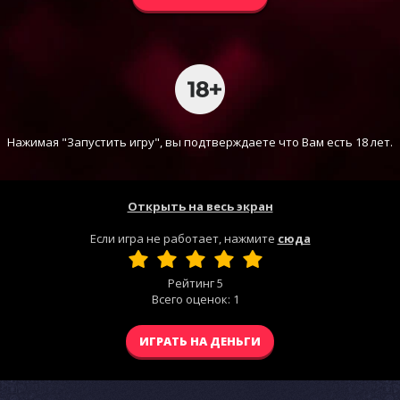
Нажимая "Запустить игру", вы подтверждаете что Вам есть 18 лет.
Открыть на весь экран
Если игра не работает, нажмите
сюда
Рейтинг
5
Всего оценок:
1
ИГРАТЬ НА ДЕНЬГИ