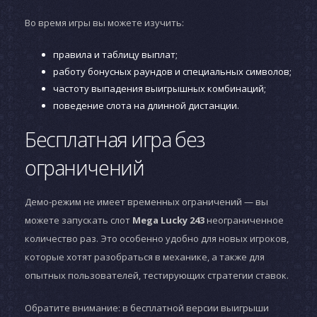
Во время игры вы можете изучить:
правила и таблицу выплат;
работу бонусных раундов и специальных символов;
частоту выпадения выигрышных комбинаций;
поведение слота на длинной дистанции.
Бесплатная игра без
ограничений
Демо-режим не имеет временных ограничений — вы
можете запускать слот
Mega Lucky 243
неограниченное
количество раз. Это особенно удобно для новых игроков,
которые хотят разобраться в механике, а также для
опытных пользователей, тестирующих стратегии ставок.
Обратите внимание: в бесплатной версии выигрыши