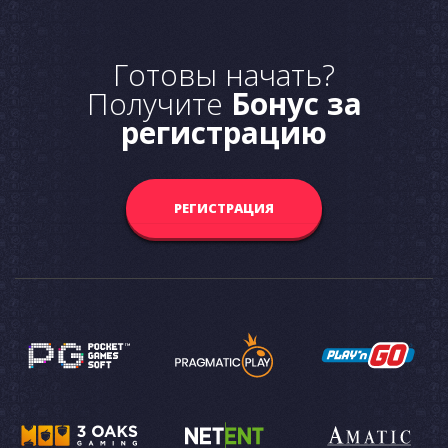
Готовы начать?
Получите
Бонус за
регистрацию
РЕГИСТРАЦИЯ