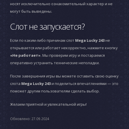
носят исключительно ознакомительный характер и не
могут быть выведены.
Слот не запускается?
Если по каким-либо причинам слот
Mega Lucky 243
не
открывается или работает некорректно, нажмите кнопку
«Не работает»
. Мы проверим игру и постараемся
оперативно устранить технические неполадки.
После завершения игры вы можете оставить свою оценку
слота
Mega Lucky 243
и поделиться впечатлениями — это
поможет другим пользователям сделать выбор.
Желаем приятной и увлекательной игры!
Обновлено:
27.09.2024