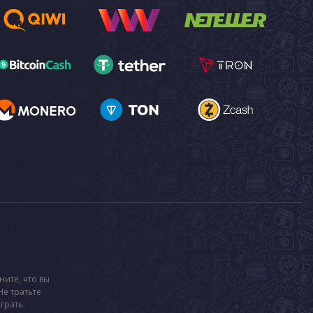
ите, что вы
Не тратьте
грать.