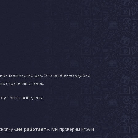
ное количество раз. Это особенно удобно
их стратегии ставок.
огут быть выведены.
кнопку
«Не работает»
. Мы проверим игру и