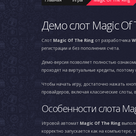
Демо слот Magic Of
Слот
Magic Of The Ring
от разработчика
W
регистрации и без пополнения счёта.
Демо-версия позволяет полностью ознакоми
проходят на виртуальные кредиты, поэтому 
Чтобы начать игру, достаточно нажать кно
провайдеров, включая классические слоты, в
Особенности слота Magi
Игровой автомат
Magic Of The Ring
выполн
корректно запускается как на компьютере, т