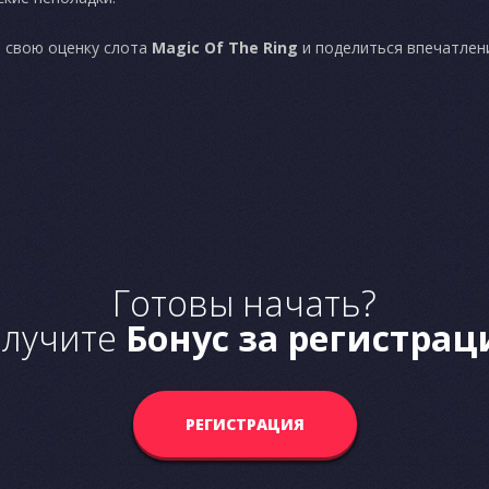
 свою оценку слота
Magic Of The Ring
и поделиться впечатлен
Готовы начать?
лучите
Бонус за регистра
РЕГИСТРАЦИЯ