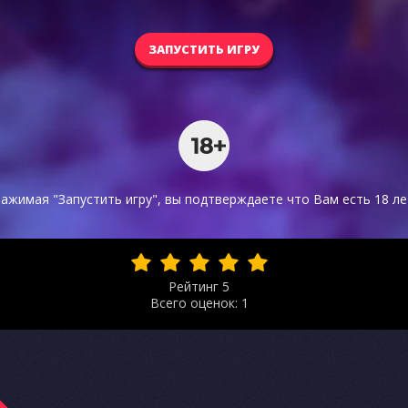
ЗАПУСТИТЬ ИГРУ
ажимая "Запустить игру", вы подтверждаете что Вам есть 18 ле
Рейтинг
5
Всего оценок:
1