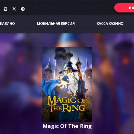
В
 КАЗИНО
МОБИЛЬНАЯ ВЕРСИЯ
КАССА КАЗИНО
Magic Of The Ring