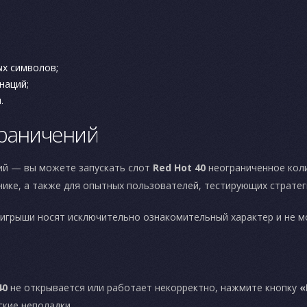
ых символов;
наций;
.
граничений
ий — вы можете запускать слот
Red Hot 40
неограниченное коли
нике, а также для опытных пользователей, тестирующих стратег
ыигрыши носят исключительно ознакомительный характер и не м
40
не открывается или работает некорректно, нажмите кнопку
«
кие неполадки.