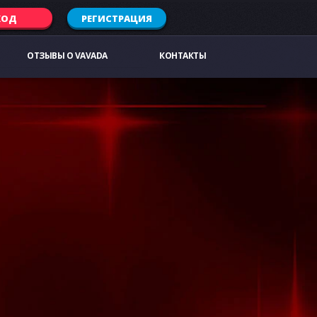
ХОД
РЕГИСТРАЦИЯ
ОТЗЫВЫ О VAVADA
КОНТАКТЫ