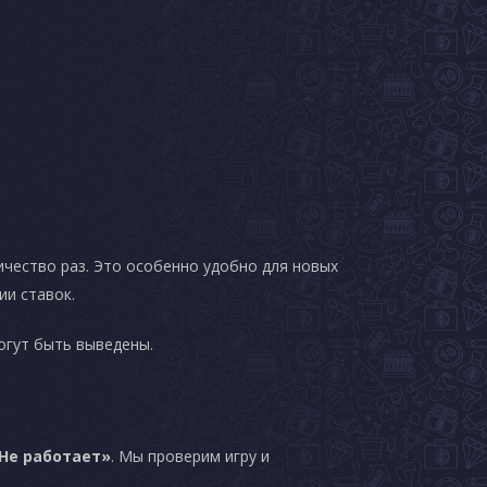
чество раз. Это особенно удобно для новых
ии ставок.
огут быть выведены.
Не работает»
. Мы проверим игру и