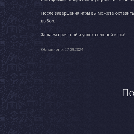
После завершения игры вы можете оставить
выбор.
Желаем приятной и увлекательной игры!
Обновлено:
27.09.2024
По