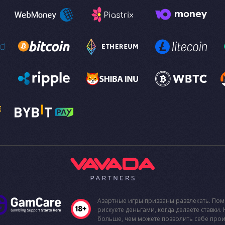
Азартные игры призваны развлекать. Помн
рискуете деньгами, когда делаете ставки. 
больше, чем можете позволить себе прои