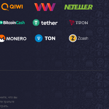
ите, что вы
Не тратьте
грать.