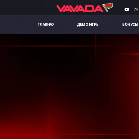
ГЛАВНАЯ
ДЕМО ИГРЫ
БОНУСЫ