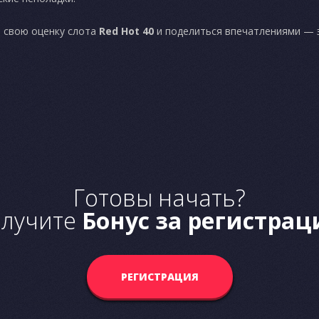
 свою оценку слота
Red Hot 40
и поделиться впечатлениями — 
Готовы начать?
лучите
Бонус за регистра
РЕГИСТРАЦИЯ