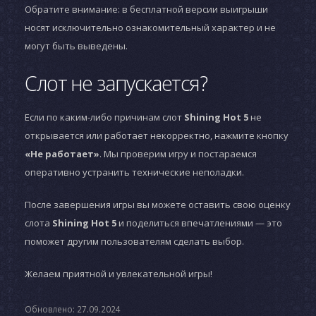
Обратите внимание: в бесплатной версии выигрыши
носят исключительно ознакомительный характер и не
могут быть выведены.
Слот не запускается?
Если по каким-либо причинам слот
Shining Hot 5
не
открывается или работает некорректно, нажмите кнопку
«Не работает»
. Мы проверим игру и постараемся
оперативно устранить технические неполадки.
После завершения игры вы можете оставить свою оценку
слота
Shining Hot 5
и поделиться впечатлениями — это
поможет другим пользователям сделать выбор.
Желаем приятной и увлекательной игры!
Обновлено:
27.09.2024