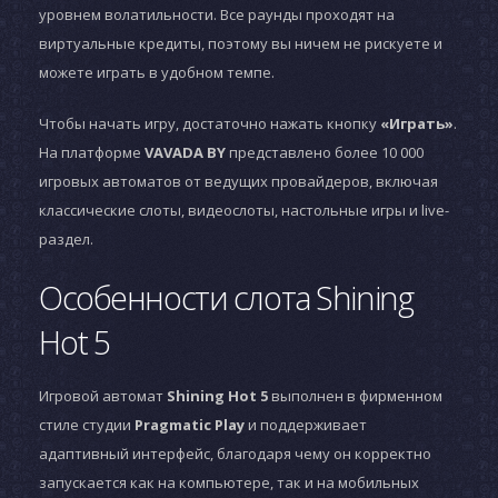
уровнем волатильности. Все раунды проходят на
виртуальные кредиты, поэтому вы ничем не рискуете и
можете играть в удобном темпе.
Чтобы начать игру, достаточно нажать кнопку
«Играть»
.
На платформе
VAVADA BY
представлено более 10 000
игровых автоматов от ведущих провайдеров, включая
классические слоты, видеослоты, настольные игры и live-
раздел.
Особенности слота Shining
Hot 5
Игровой автомат
Shining Hot 5
выполнен в фирменном
стиле студии
Pragmatic Play
и поддерживает
адаптивный интерфейс, благодаря чему он корректно
запускается как на компьютере, так и на мобильных