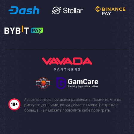
Азартные игры призваны развлекать. Помните, что вы
рискуете деньгами, когда делаете ставки. Не тратьте
больше, чем можете позволить себе проиграть.