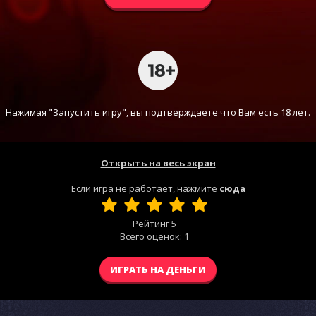
Нажимая "Запустить игру", вы подтверждаете что Вам есть 18 лет.
Открыть на весь экран
Если игра не работает, нажмите
сюда
Рейтинг
5
Всего оценок:
1
ИГРАТЬ НА ДЕНЬГИ