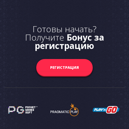
Готовы начать?
Получите
Бонус за
регистрацию
РЕГИСТРАЦИЯ