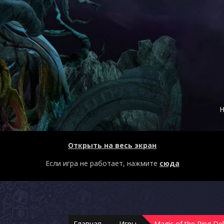
Н
Открыть на весь экран
Если игра не работает, нажмите
сюда
Главная
Игры
Magic of the Ring De