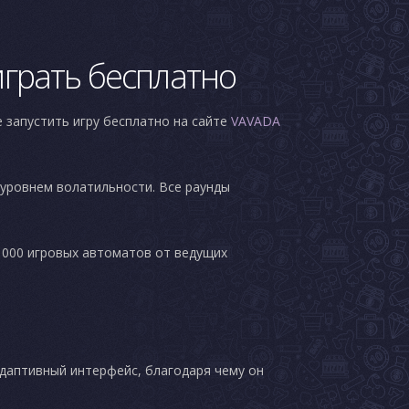
играть бесплатно
запустить игру бесплатно на сайте
VAVADA
уровнем волатильности. Все раунды
 000 игровых автоматов от ведущих
даптивный интерфейс, благодаря чему он