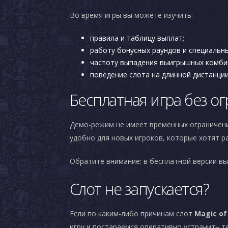
Во время игры вы можете изучить:
правила и таблицу выплат;
работу бонусных раундов и специальн
частоту выпадения выигрышных комби
поведение слота на длинной дистанции
Бесплатная игра без о
Демо-режим не имеет временных ограничен
удобно для новых игроков, которые хотят р
Обратите внимание: в бесплатной версии в
Слот не запускается?
Если по каким-либо причинам слот
Magic of
игру и постараемся оперативно устранить т