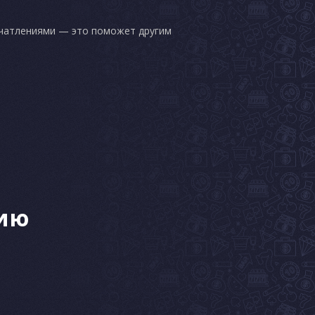
чатлениями — это поможет другим
цию