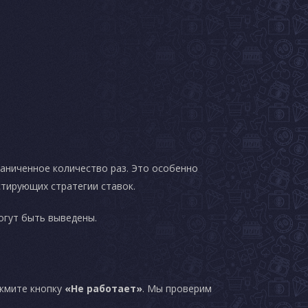
аниченное количество раз. Это особенно
стирующих стратегии ставок.
огут быть выведены.
ажмите кнопку
«Не работает»
. Мы проверим