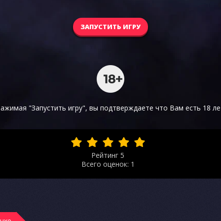
ЗАПУСТИТЬ ИГРУ
ажимая "Запустить игру", вы подтверждаете что Вам есть 18 ле
Рейтинг
5
Всего оценок:
1
luxe