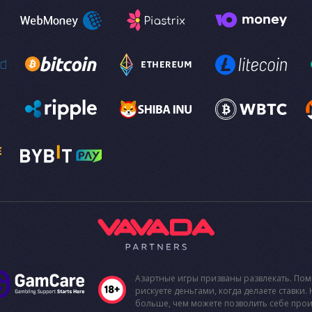
Азартные игры призваны развлекать. Помн
рискуете деньгами, когда делаете ставки. 
больше, чем можете позволить себе прои