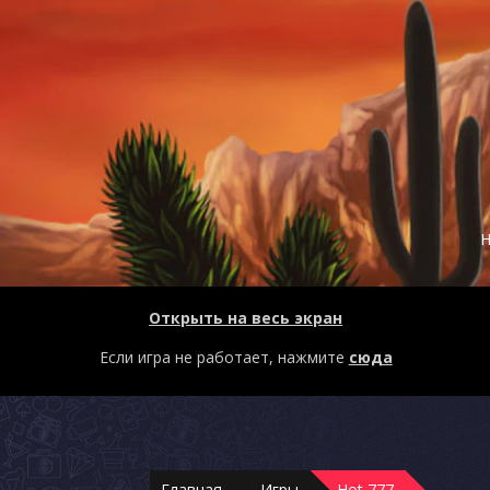
Н
Открыть на весь экран
Если игра не работает, нажмите
сюда
Главная
Игры
Hot 777