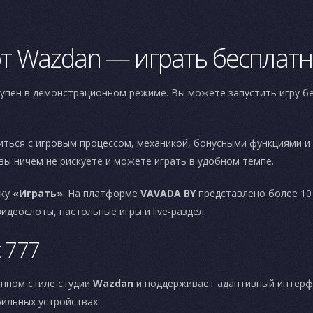
от Wazdan — играть бесплат
упен в демонстрационном режиме. Вы можете запустить игру б
ться с игровым процессом, механикой, бонусными функциями и 
вы ничем не рискуете и можете играть в удобном темпе.
пку
«Играть»
. На платформе
VAVADA BY
представлено более 10
идеослоты, настольные игры и live-раздел.
 777
нном стиле студии
Wazdan
и поддерживает адаптивный интерфе
бильных устройствах.