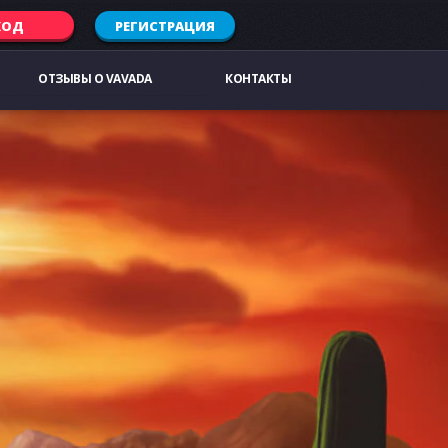
ХОД
РЕГИСТРАЦИЯ
ОТЗЫВЫ О VAVADA
КОНТАКТЫ