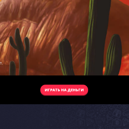
т.
ИГРАТЬ НА ДЕНЬГИ