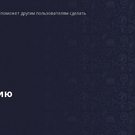
 поможет другим пользователям сделать
цию