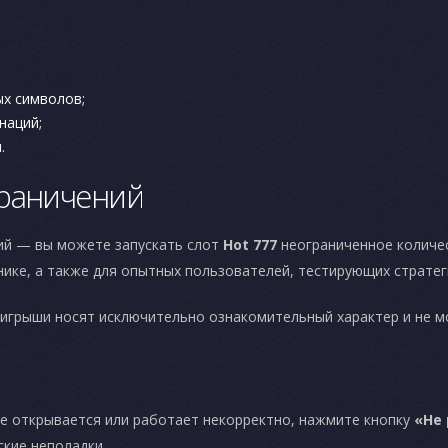
ых символов;
наций;
.
граничений
ий — вы можете запускать слот
Hot 777
неограниченное количес
нике, а также для опытных пользователей, тестирующих стратег
ыигрыши носят исключительно ознакомительный характер и не м
е открывается или работает некорректно, нажмите кнопку
«Не
кие неполадки.