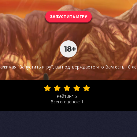
ЗАПУСТИТЬ ИГРУ
ажимая "Запустить игру", вы подтверждаете что Вам есть 18 ле
Рейтинг
5
Всего оценок:
1