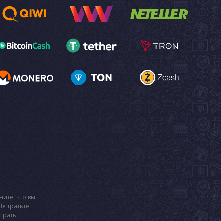
ите, что вы
Не тратьте
грать.