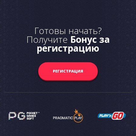
Готовы начать?
Получите
Бонус за
регистрацию
РЕГИСТРАЦИЯ