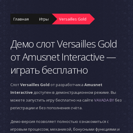
Главная
Игры
Versailles Gold
Демо слот Versailles Gold
от Amusnet Interactive —
играть бесплатно
Слот
Versailles Gold
от разработчика
Amusnet
Interactive
доступен в демонстрационном режиме. Вы
можете запустить игру бесплатно на сайте
VAVADA BY
без
регистрации и без пополнения счёта.
Демо-версия позволяет полностью ознакомиться с
игровым процессом, механикой, бонусными функциями и