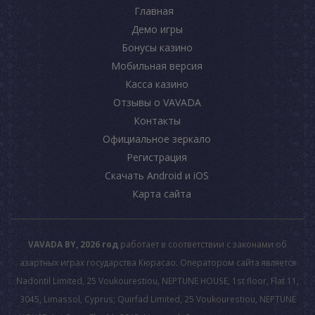
Главная
Демо игры
Бонусы казино
Мобильная версия
Касса казино
Отзывы о VAVADA
Контакты
Официальное зеркало
Регистрация
Скачать Android и iOS
Карта сайта
VAVADA BY, 2026 год
работает в соответствии с законами об
азартных играх государства Кюрасао. Оператором сайта является
Nadontil Limited, 25 Voukourestiou, NEPTUNE HOUSE, 1st floor, Flat 11,
3045, Limassol, Cyprus; Quirfad Limited, 25 Voukourestiou, NEPTUNE