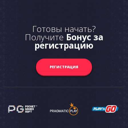
Готовы начать?
Получите
Бонус за
регистрацию
РЕГИСТРАЦИЯ